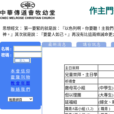
作主門
思想經文：
第一要緊的就是說：『以色列啊，你要聽！主我們
神。』其次就是說：『要愛人如己。』再沒有比這兩條誡命更大的
名稱 :
密碼 :
主日崇拜
本 會 信 仰
兒童崇拜‧主日學
靈 聲 刊 物
祈禱會
教 會 年 曆
撒母耳小組
(中學生)
聯 絡 我 們
但以理團
(大專生)
延福組
(婦女、
職青A區小組 (1,2)
( 職青 )