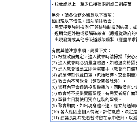
- 12歲或以上：至少已接種兩劑或三劑疫苗
另外，請各位務必留意以下事項：
如出現以下情況，請勿前往教會：
- 需要接受強制檢測/正等待強制檢測結果；或
- 近期曾經外遊或接觸確診者（應遵從政府的
- 出現發燒或其他呼吸道感染癥狀（應盡早求
有關其他注意事項，請看下文：
(1) 根據政府規定，進入教會時請掃描「安
(2) 進入教會時必須量度體溫，如體溫高於攝
(3) 進入教會後應立即清潔雙手（教會門口
(4) 必須時刻佩戴口罩（包括唱詩、交談期間
(5) 教會內不可飲食（領受聖餐除外）。
(6) 崇拜內容會透過投影機播放，同時備有
(7) 教會將不提供實體聖經，有需要者請自備
(8) 聖餐主日將使用獨立包裝的聖餐。
(9) 聚會期間，如出現身體不適，應立刻通知
(10) 各人應因應個人情況，評估風險，決定
(11) 建議長期病患者暫時留在家中敬拜，以