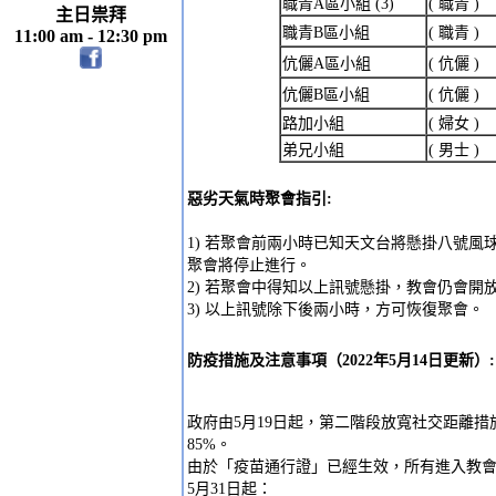
職青A區小組 (3)
( 職青 )
主日祟拜
職青B區小組
( 職青 )
11:00 am - 12:30 pm
伉儷A區小組
( 伉儷 )
伉儷B區小組
( 伉儷 )
路加小組
( 婦女 )
弟兄小組
( 男士 )
惡劣天氣時聚會指引:
1) 若聚會前兩小時已知天文台將懸掛八號風
聚會將停止進行。
2) 若聚會中得知以上訊號懸掛，教會仍會開
3) 以上訊號除下後兩小時，方可恢復聚會。
防疫措施及注意事項（2022年5月14日更新）:
政府由5月19日起，第二階段放寬社交距離
85%。
由於「疫苗通行證」已經生效，所有進入教會的
5月31日起：